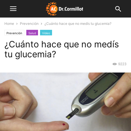
Home
Prevención
¿Cuánto hace que no medís tu glucemia?
Prevención
Salud
Video
¿Cuánto hace que no medís
tu glucemia?
9223