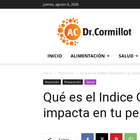
jueves, agosto 6, 2026
DrCormillot
INICIO
ALIMENTACIÓN
SALUD
Inicio
Nutrición
Qué es el Indice Glucémico y cómo
Nutrición
Prevención
Salud
Qué es el Indice
impacta en tu pe
Cuota