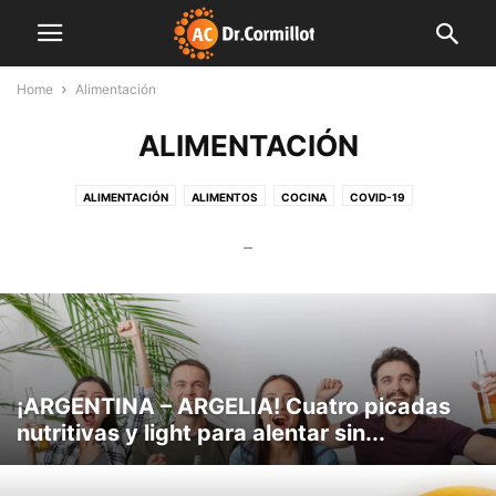
Home
Alimentación
ALIMENTACIÓN
ALIMENTACIÓN
ALIMENTOS
COCINA
COVID-19
CUERPO Y MENTE
DESTACADAS
EDITORIALES
FAMILIA
–
FARMACIA
FINDE LIGHT
FITNESS
INDUSTRIA
INNOVACIÓN
INSTITUCIONES
LIBRO
MENTE SANA
MUNDO CORMILLOT
NOTAS DE INTERÉS
NUTRICIÓN
NUTROPEDIA
PLAN SEMANAL
PREVENCIÓN
PRODUCCIÓN
SALUD
SIN CATEGORÍA
VIDEO
¡ARGENTINA – ARGELIA! Cuatro picadas
nutritivas y light para alentar sin...