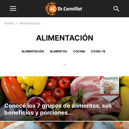
Home
Alimentación
ALIMENTACIÓN
ALIMENTACIÓN
ALIMENTOS
COCINA
COVID-19
CUERPO Y MENTE
DESTACADAS
EDITORIALES
FAMILIA
–
FARMACIA
FINDE LIGHT
FITNESS
INDUSTRIA
INNOVACIÓN
INSTITUCIONES
LIBRO
MENTE SANA
MUNDO CORMILLOT
NOTAS DE INTERÉS
NUTRICIÓN
NUTROPEDIA
PLAN SEMANAL
PREVENCIÓN
PRODUCCIÓN
SALUD
SIN CATEGORÍA
VIDEO
Conocé los 7 grupos de alimentos, sus
beneficios y porciones...