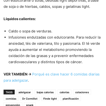
con edulcorante o solas, bebidas light deportivas, a base
de soja o de hierbas, caldos, sopas y gelatinas light.
Líquidos calientes:
Caldo o sopa de verduras.
Infusiones endulzadas con edulcorante. Para reducir la
ansiedad, tés de valeriana, tilo y pasionaria. El té verde
ayuda a aumentar el metabolismo promoviendo la
oxidación de las grasas y a prevenir enfermedades
cardiovasculares y distintos tipos de cáncer.
VER TAMBIÉN →
Porqué es clave hacer 6 comidas diarias
para adelgazar
.
TAGS
adelgazar
bajas calorías
calorías
colaciones
comidas
Dr Cormillot
Finde light
planificación
prevención
snack