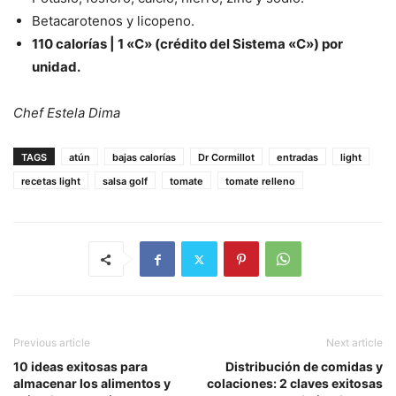
Betacarotenos y licopeno.
110 calorías | 1 «C» (crédito del Sistema «C») por
unidad.
Chef Estela Dima
TAGS
atún
bajas calorías
Dr Cormillot
entradas
light
recetas light
salsa golf
tomate
tomate relleno
Previous article
Next article
10 ideas exitosas para
Distribución de comidas y
almacenar los alimentos y
colaciones: 2 claves exitosas