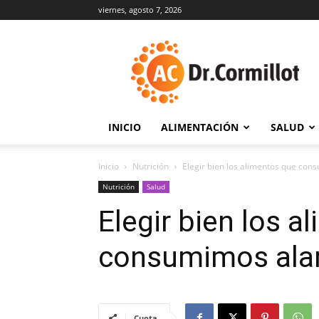
viernes, agosto 7, 2026
DrCormillot
INICIO
ALIMENTACIÓN
SALUD
Inicio
Nutrición
Elegir bien los alimentos que con
Nutrición
Salud
Elegir bien los a
consumimos alar
Cuota