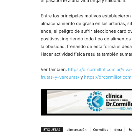
el pasaporte a una vida larga y saludable.
Entre los principales motivos establecieron 
almacenamiento de grasa en las arterias, si
ende, el peligro de sufrir afecciones cardio
positivos, ingiriendo todo tipo de alimento
la obesidad, frenando de esta forma el des
Hacer actividad física resulta también suma
Ver también:
https://drcormillot.com.ar/vi
frutas-y-verduras/
y
https://drcormillot.co
ETIQUETAS
alimentación
Cormillot
dieta
Es