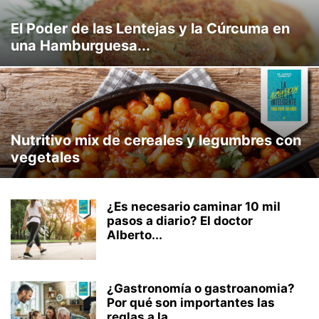
El Poder de las Lentejas y la Cúrcuma en
una Hamburguesa...
Nutritivo mix de cereales y legumbres con
vegetales
¿Es necesario caminar 10 mil
pasos a diario? El doctor
Alberto...
¿Gastronomía o gastroanomia?
Por qué son importantes las
reglas a la...