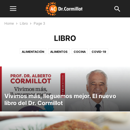
Home
Libro
Page 3
LIBRO
ALIMENTACIÓN
ALIMENTOS
COCINA
COVID-19
CUERPO Y MENTE
DESTACADAS
EDITORIALES
FAMILIA
FARMACIA
FINDE LIGHT
FITNESS
INDUSTRIA
INNOVACIÓN
INSTITUCIONES
LIBRO
MENTE SANA
MUNDO CORMILLOT
NOTAS DE INTERÉS
NUTRICIÓN
NUTROPEDIA
PLAN SEMANAL
PREVENCIÓN
PRODUCCIÓN
SALUD
SIN CATEGORÍA
VIDEO
Vivimos más, lleguemos mejor. El nuevo
libro del Dr. Cormillot