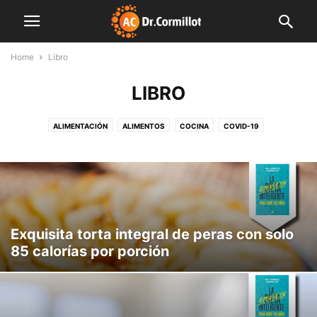
Home
Libro
LIBRO
ALIMENTACIÓN
ALIMENTOS
COCINA
COVID-19
CUERPO Y MENTE
DESTACADAS
EDITORIALES
FAMILIA
FARMACIA
FINDE LIGHT
FITNESS
INDUSTRIA
INNOVACIÓN
INSTITUCIONES
LIBRO
MENTE SANA
MUNDO CORMILLOT
NOTAS DE INTERÉS
NUTRICIÓN
NUTROPEDIA
PLAN SEMANAL
PREVENCIÓN
PRODUCCIÓN
SALUD
SIN CATEGORÍA
VIDEO
Exquisita torta integral de peras con solo
85 calorías por porción