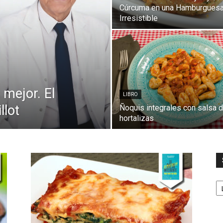
Cúrcuma en una Hamburgues
Irresistible
mejor. El
LIBRO
llot
Ñoquis integrales con salsa 
hortalizas
S