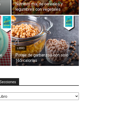
a
Nutritivo mix de cereales y
legumbres con vegetales
LIBRO
de
Potaje de garbanzos con solo
165 calorías
Secciones
ecciones