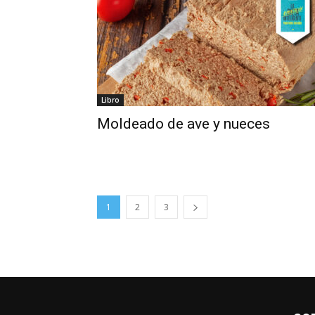
Libro
Moldeado de ave y nueces
1
2
3