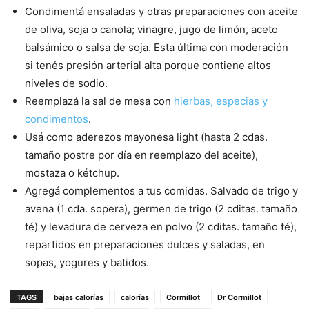
Condimentá ensaladas y otras preparaciones con aceite
de oliva, soja o canola; vinagre, jugo de limón, aceto
balsámico o salsa de soja. Esta última con moderación
si tenés presión arterial alta porque contiene altos
niveles de sodio.
Reemplazá la sal de mesa con
hierbas, especias y
condimentos
.
Usá como aderezos mayonesa light (hasta 2 cdas.
tamaño postre por día en reemplazo del aceite),
mostaza o kétchup.
Agregá complementos a tus comidas. Salvado de trigo y
avena (1 cda. sopera), germen de trigo (2 cditas. tamaño
té) y levadura de cerveza en polvo (2 cditas. tamaño té),
repartidos en preparaciones dulces y saladas, en
sopas, yogures y batidos.
TAGS
bajas calorías
calorías
Cormillot
Dr Cormillot