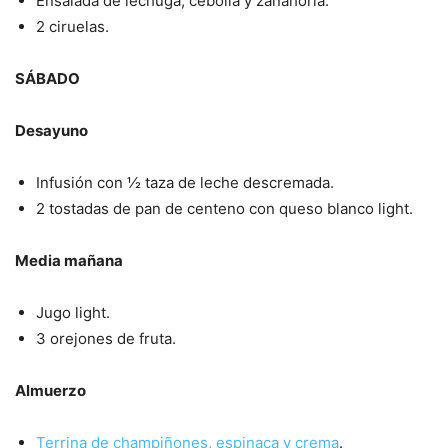
Ensalada de lechuga, cebolla y zanahoria.
2 ciruelas.
SÁBADO
Desayuno
Infusión con ½ taza de leche descremada.
2 tostadas de pan de centeno con queso blanco light.
Media mañana
Jugo light.
3 orejones de fruta.
Almuerzo
Terrina de champiñones, espinaca y crema
.