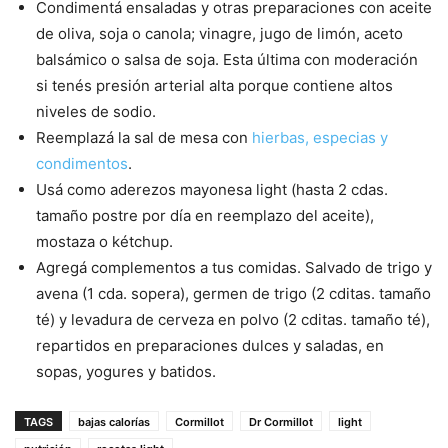
Condimentá ensaladas y otras preparaciones con aceite
de oliva, soja o canola; vinagre, jugo de limón, aceto
balsámico o salsa de soja. Esta última con moderación
si tenés presión arterial alta porque contiene altos
niveles de sodio.
Reemplazá la sal de mesa con
hierbas, especias y
condimentos
.
Usá como aderezos mayonesa light (hasta 2 cdas.
tamaño postre por día en reemplazo del aceite),
mostaza o kétchup.
Agregá complementos a tus comidas. Salvado de trigo y
avena (1 cda. sopera), germen de trigo (2 cditas. tamaño
té) y levadura de cerveza en polvo (2 cditas. tamaño té),
repartidos en preparaciones dulces y saladas, en
sopas, yogures y batidos.
TAGS
bajas calorías
Cormillot
Dr Cormillot
light