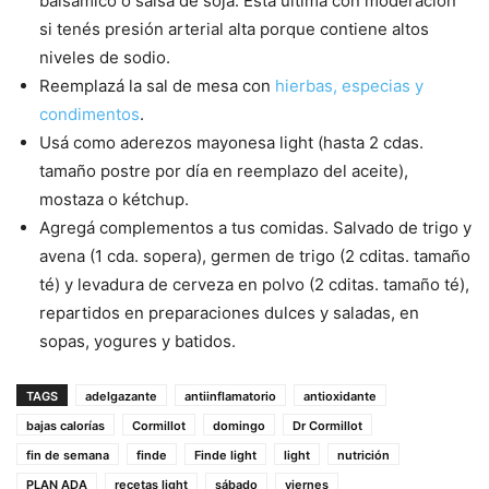
balsámico o salsa de soja. Esta última con moderación
si tenés presión arterial alta porque contiene altos
niveles de sodio.
Reemplazá la sal de mesa con
hierbas, especias y
condimentos
.
Usá como aderezos mayonesa light (hasta 2 cdas.
tamaño postre por día en reemplazo del aceite),
mostaza o kétchup.
Agregá complementos a tus comidas. Salvado de trigo y
avena (1 cda. sopera), germen de trigo (2 cditas. tamaño
té) y levadura de cerveza en polvo (2 cditas. tamaño té),
repartidos en preparaciones dulces y saladas, en
sopas, yogures y batidos.
TAGS
adelgazante
antiinflamatorio
antioxidante
bajas calorías
Cormillot
domingo
Dr Cormillot
fin de semana
finde
Finde light
light
nutrición
PLAN ADA
recetas light
sábado
viernes