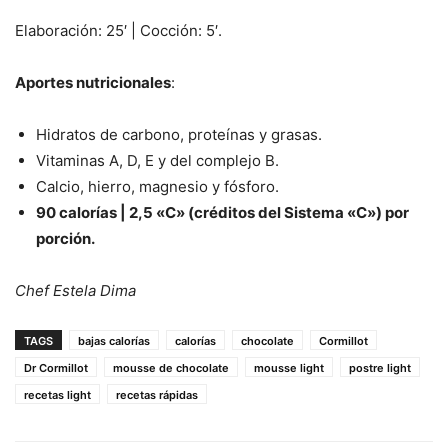
Elaboración: 25′ | Cocción: 5′.
Aportes nutricionales
:
Hidratos de carbono, proteínas y grasas.
Vitaminas A, D, E y del complejo B.
Calcio, hierro, magnesio y fósforo.
90 calorías | 2,5 «C» (créditos del Sistema «C») por
porción.
Chef Estela Dima
TAGS
bajas calorías
calorías
chocolate
Cormillot
Dr Cormillot
mousse de chocolate
mousse light
postre light
recetas light
recetas rápidas