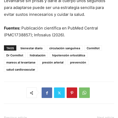
Levantarse sin prisas y darle al cuerpo unos segundos
para adaptarse puede ser una estrategia sencilla para
evitar sustos innecesarios y cuidar la salud.
Fuentes:
Publicación científica en PubMed Central
(PMC1738857); Infosalus (2026).
TAGS
bienestar diario
circulación sanguínea
Cormillot
Dr Cormillot
hidratación
hipotensión ortostática
mareos al levantarse
presión arterial
prevención
salud cardiovascular
Previous article
Next article