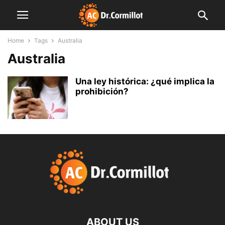
Home
Tags
Australia
Australia
Una ley histórica: ¿qué implica la
prohibición?
ABOUT US