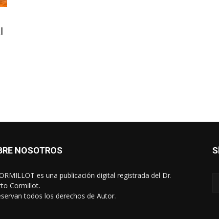
l
BRE NOSOTROS
S
RMILLOT es una publicación digital registrada del Dr.
rto Cormillot.
eservan todos los derechos de Autor.