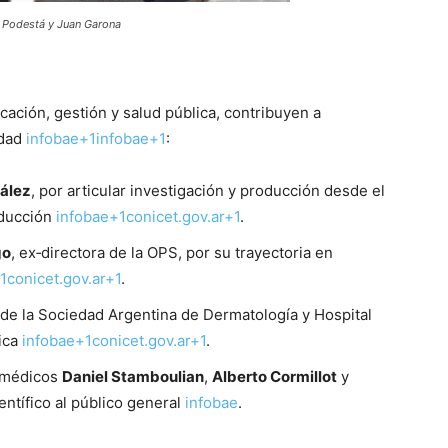
o Podestá y Juan Garona
ación, gestión y salud pública, contribuyen a
idad
infobae+1infobae+1
:
ález
, por articular investigación y producción desde el
oducción
infobae+1conicet.gov.ar+1
.
go
, ex‑directora de la OPS, por su trayectoria en
1conicet.gov.ar+1
.
 de la Sociedad Argentina de Dermatología y Hospital
ica
infobae+1conicet.gov.ar+1
.
s médicos
Daniel Stamboulian
,
Alberto Cormillot
y
entífico al público general
infobae
.