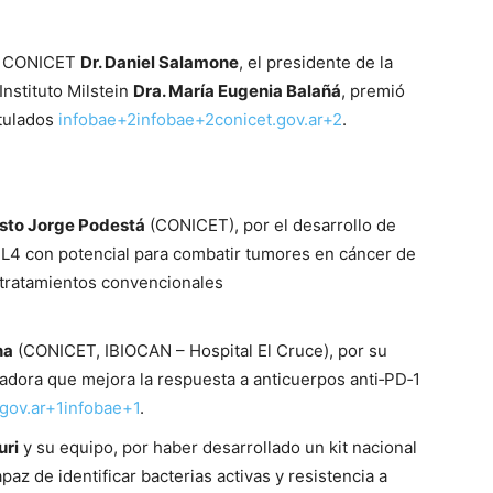
el CONICET
Dr. Daniel Salamone
, el presidente de la
 Instituto Milstein
Dra. María Eugenia Balañá
, premió
stulados
infobae+2infobae+2conicet.gov.ar+2
.
esto Jorge Podestá
(CONICET), por el desarrollo de
SL4 con potencial para combatir tumores en cáncer de
a tratamientos convencionales
na
(CONICET, IBIOCAN – Hospital El Cruce), por su
dora que mejora la respuesta a anticuerpos anti‑PD‑1
.gov.ar+1infobae+1
.
uri
y su equipo, por haber desarrollado un kit nacional
paz de identificar bacterias activas y resistencia a