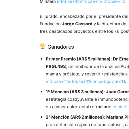
Milstein
infobae+12infobae+12infobae+12
.
El jurado, encabezado por el presidente d
Fundación
Jorge Cassará
y la directora del
tres destacados proyectos entre los 78 po
Ganadores
Primer Premio (AR$ 5 millones)
:
Dr. Ern
PRGL493
, un inhibidor de la enzima AC
mama y próstata, y revertir resistencia 
infobae+11infobae+11conicet.gov.ar+11
.
1ª Mención (AR$ 3 millones)
:
Juan Garo
estrategia coadyuvante e inmunopotencia
en cáncer colorrectal refractario
conicet
2ª Mención (AR$ 2 millones)
:
Mariana Pi
para detección rápida de tuberculosis, ca