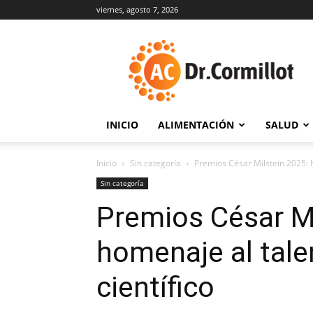
viernes, agosto 7, 2026
DrCormillot
INICIO
ALIMENTACIÓN
SALUD
Inicio
Sin categoría
Premios César Milstein 2025: 
Sin categoría
Premios César Mi
homenaje al tal
científico