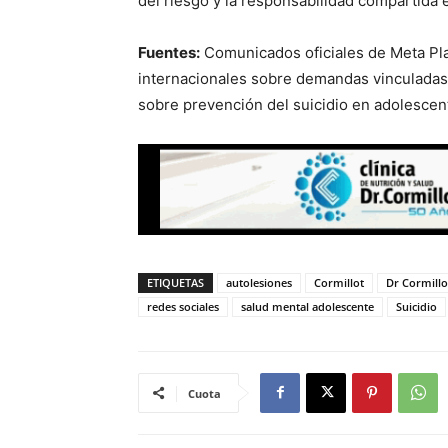
del riesgo y la responsabilidad compartida 
Fuentes:
Comunicados oficiales de Meta Pla
internacionales sobre demandas vinculadas 
sobre prevención del suicidio en adolescen
ETIQUETAS
autolesiones
Cormillot
Dr Cormillo
redes sociales
salud mental adolescente
Suicidio
Cuota