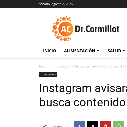
sábado, agosto 8, 2026
DrCormillot
INICIO
ALIMENTACIÓN
SALUD
Inicio
Innovación
Instagram avisará a padres si se
Innovación
Instagram avisar
busca contenido 
Cuota