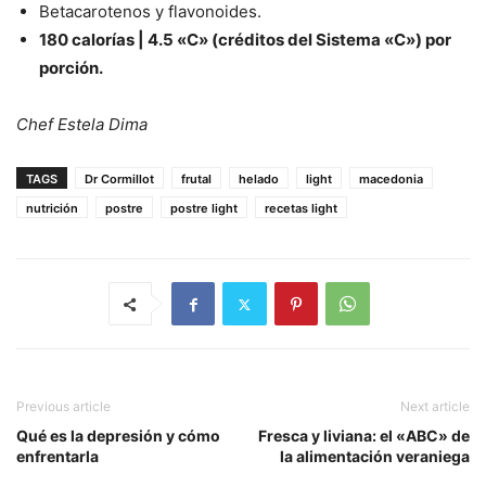
Betacarotenos y flavonoides.
180 calorías | 4.5 «C» (créditos del Sistema «C») por
porción.
Chef Estela Dima
TAGS
Dr Cormillot
frutal
helado
light
macedonia
nutrición
postre
postre light
recetas light
Previous article
Next article
Qué es la depresión y cómo
Fresca y liviana: el «ABC» de
enfrentarla
la alimentación veraniega