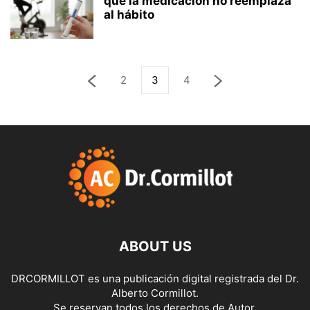
qué la medicación no reemplaza
al hábito
2
3
4
ABOUT US
DRCORMILLOT es una publicación digital registrada del Dr.
Alberto Cormillot.
Se reservan todos los derechos de Autor.