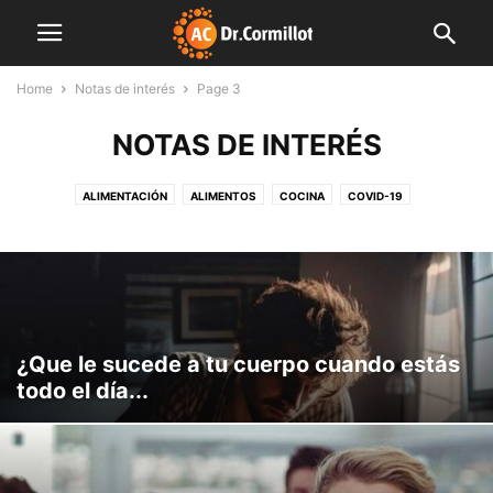
Home
Notas de interés
Page 3
NOTAS DE INTERÉS
ALIMENTACIÓN
ALIMENTOS
COCINA
COVID-19
CUERPO Y MENTE
DESTACADAS
EDITORIALES
FAMILIA
FARMACIA
FINDE LIGHT
FITNESS
INDUSTRIA
INNOVACIÓN
INSTITUCIONES
LIBRO
MENTE SANA
MUNDO CORMILLOT
NOTAS DE INTERÉS
NUTRICIÓN
NUTROPEDIA
PLAN SEMANAL
PREVENCIÓN
PRODUCCIÓN
SALUD
SIN CATEGORÍA
VIDEO
¿Que le sucede a tu cuerpo cuando estás
todo el día...