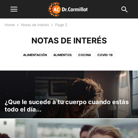
Home
Notas de interés
Page 2
NOTAS DE INTERÉS
ALIMENTACIÓN
ALIMENTOS
COCINA
COVID-19
CUERPO Y MENTE
DESTACADAS
EDITORIALES
FAMILIA
FARMACIA
FINDE LIGHT
FITNESS
INDUSTRIA
INNOVACIÓN
INSTITUCIONES
LIBRO
MENTE SANA
MUNDO CORMILLOT
NOTAS DE INTERÉS
NUTRICIÓN
NUTROPEDIA
PLAN SEMANAL
PREVENCIÓN
PRODUCCIÓN
SALUD
SIN CATEGORÍA
VIDEO
¿Que le sucede a tu cuerpo cuando estás
todo el día...