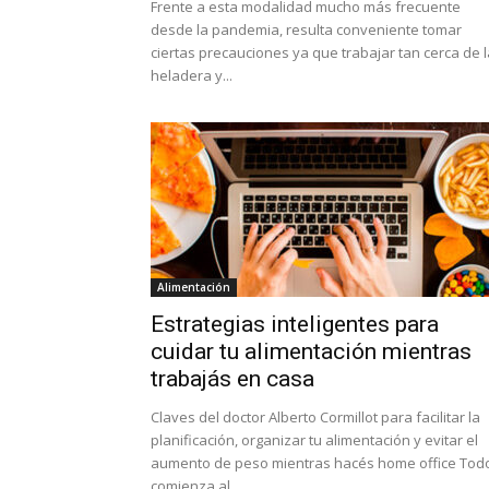
Frente a esta modalidad mucho más frecuente
desde la pandemia, resulta conveniente tomar
ciertas precauciones ya que trabajar tan cerca de l
heladera y...
Alimentación
Estrategias inteligentes para
cuidar tu alimentación mientras
trabajás en casa
Claves del doctor Alberto Cormillot para facilitar la
planificación, organizar tu alimentación y evitar el
aumento de peso mientras hacés home office Tod
comienza al...