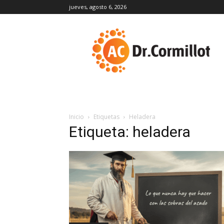
jueves, agosto 6, 2026
DrCormillot
Inicio
Etiquetas
Heladera
Etiqueta: heladera